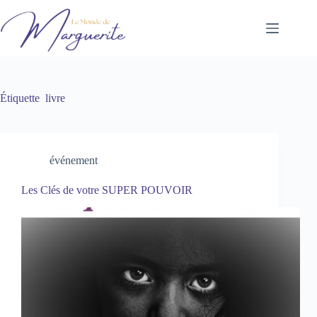
Passer
au
contenu
Étiquette
livre
événement
Les Clés de votre SUPER POUVOIR