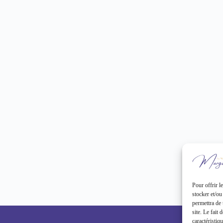
Pour offrir l
stocker et/ou
permettra de 
Avançons
site. Le fait
caractéristiq